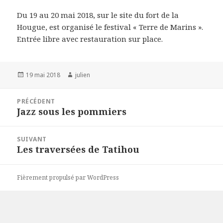
Du 19 au 20 mai 2018, sur le site du fort de la
Hougue, est organisé le festival « Terre de Marins ».
Entrée libre avec restauration sur place.
Publié
Auteur
19 mai 2018
julien
le
Navigation
PRÉCÉDENT
de
Jazz sous les pommiers
Article
l’article
précédent :
SUIVANT
Les traversées de Tatihou
Article
suivant :
Fièrement propulsé par WordPress